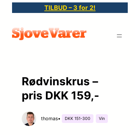
Spring
TILBUD – 3 for 2!
til
indhold
Rødvinskrus –
pris DKK 159,-
thomas
•
DKK 151-300
Vin