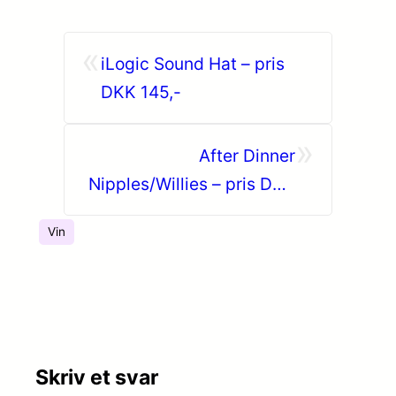
«
iLogic Sound Hat – pris
DKK 145,-
»
After Dinner
Nipples/Willies – pris DKK
49,-
Vin
Skriv et svar