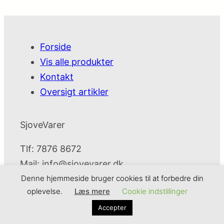
Forside
Vis alle produkter
Kontakt
Oversigt artikler
SjoveVarer
Tlf: 7876 8672
Mail:
info@sjovevarer.dk
Denne hjemmeside bruger cookies til at forbedre din
oplevelse.
Læs mere
Cookie indstillinger
SjoveVarer
Cookie- og privatlivspolitik
Kontakt
Accepter