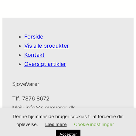
Forside
Vis alle produkter
Kontakt
Oversigt artikler
SjoveVarer
Tlf: 7876 8672
Mail:
info@sjovevarer.dk
Denne hjemmeside bruger cookies til at forbedre din
oplevelse.
Læs mere
Cookie indstillinger
SjoveVarer
Cookie- og privatlivspolitik
Kontakt
Accepter