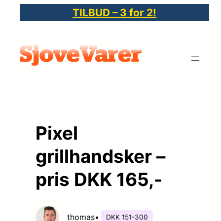
Spring
TILBUD – 3 for 2!
til
indhold
Pixel
grillhandsker –
pris DKK 165,-
thomas
•
DKK 151-300