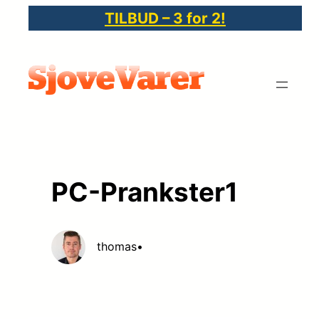
Spring
TILBUD – 3 for 2!
til
indhold
PC-Prankster1
thomas
•