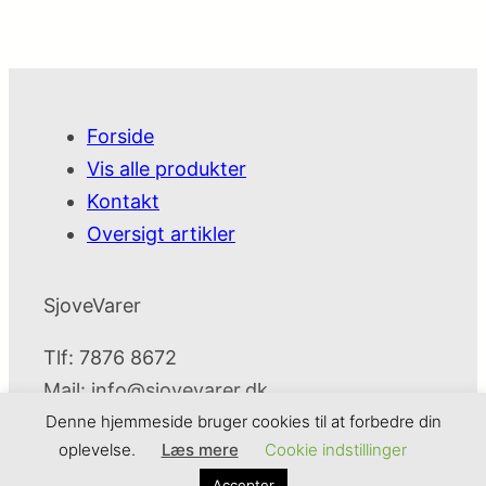
Forside
Vis alle produkter
Kontakt
Oversigt artikler
SjoveVarer
Tlf: 7876 8672
Mail:
info@sjovevarer.dk
Denne hjemmeside bruger cookies til at forbedre din
oplevelse.
Læs mere
Cookie indstillinger
SjoveVarer
Cookie- og privatlivspolitik
Kontakt
Accepter