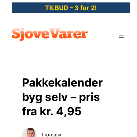
Spring
TILBUD – 3 for 2!
til
indhold
Pakkekalender
byg selv – pris
fra kr. 4,95
thomas
•