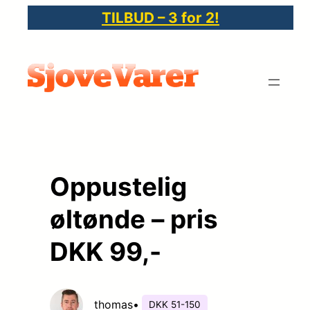
Spring
TILBUD – 3 for 2!
til
indhold
Oppustelig
øltønde – pris
DKK 99,-
thomas
•
DKK 51-150