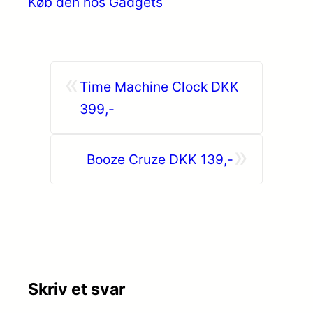
Køb den hos Gadgets
«
Time Machine Clock DKK
399,-
»
Booze Cruze DKK 139,-
Skriv et svar