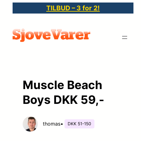
Spring
TILBUD – 3 for 2!
til
indhold
Muscle Beach
Boys DKK 59,-
thomas
•
DKK 51-150