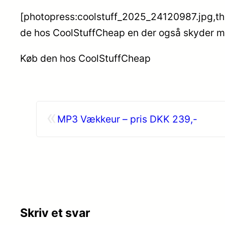
[photopress:coolstuff_2025_24120987.jpg,thu
de hos CoolStuffCheap en der også skyder med
Køb den hos CoolStuffCheap
«
MP3 Vækkeur – pris DKK 239,-
Skriv et svar