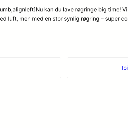
mb,alignleft]Nu kan du lave røgringe big time! V
 luft, men med en stor synlig røgring – super co
To