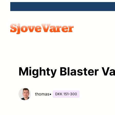
Spring
til
indhold
Mighty Blaster Va
thomas
•
DKK 151-300