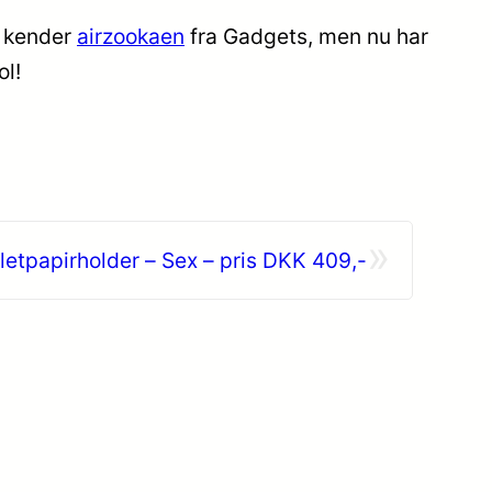
i kender
airzookaen
fra Gadgets, men nu har
ol!
»
iletpapirholder – Sex – pris DKK 409,-