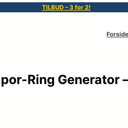
TILBUD – 3 for 2!
Forsid
por-Ring Generator –