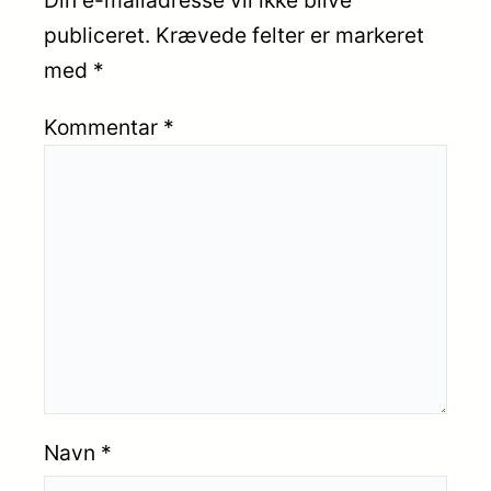
Din e-mailadresse vil ikke blive
publiceret.
Krævede felter er markeret
med
*
Kommentar
*
Navn
*