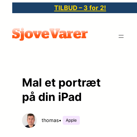
Spring
TILBUD – 3 for 2!
til
indhold
Mal et portræt
på din iPad
thomas
•
Apple