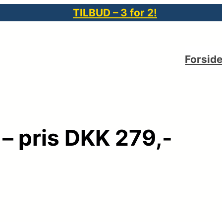
TILBUD – 3 for 2!
Forsid
– pris DKK 279,-