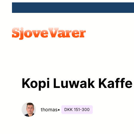
Spring
til
indhold
Kopi Luwak Kaffe 
thomas
•
DKK 151-300