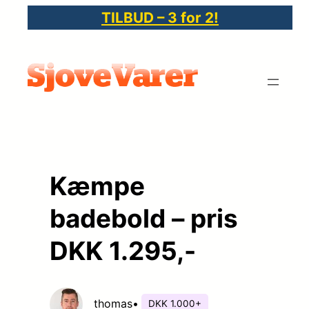
Spring
TILBUD – 3 for 2!
til
indhold
Kæmpe
badebold – pris
DKK 1.295,-
thomas
•
DKK 1.000+