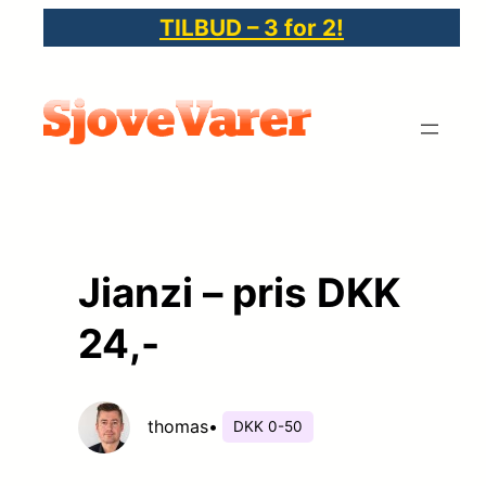
Spring
TILBUD – 3 for 2!
til
indhold
Jianzi – pris DKK
24,-
thomas
•
DKK 0-50