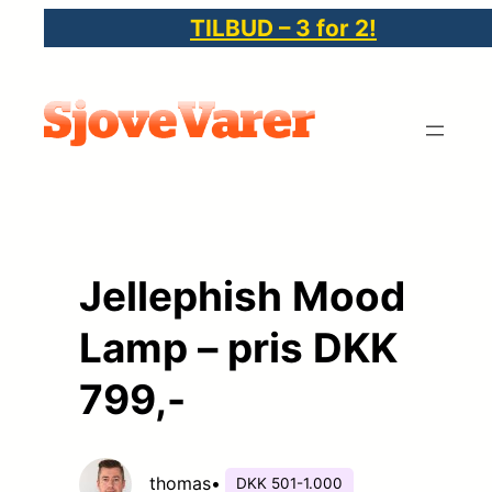
Spring
TILBUD – 3 for 2!
til
indhold
Jellephish Mood
Lamp – pris DKK
799,-
thomas
•
DKK 501-1.000