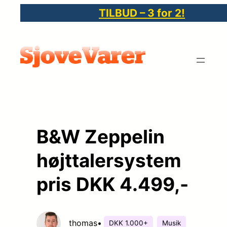
Spring
TILBUD – 3 for 2!
til
indhold
B&W Zeppelin
højttalersystem
pris DKK 4.499,-
thomas
•
DKK 1.000+
Musik