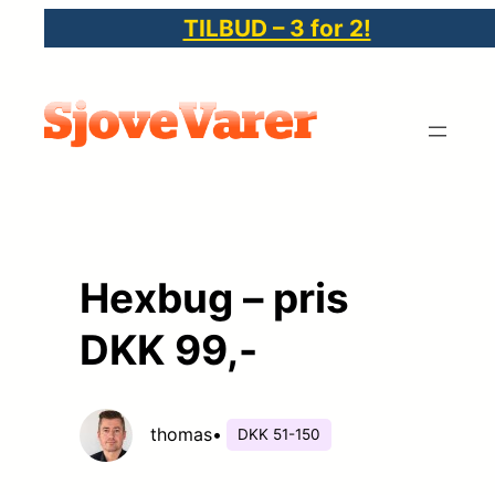
Spring
TILBUD – 3 for 2!
til
indhold
Hexbug – pris
DKK 99,-
thomas
•
DKK 51-150