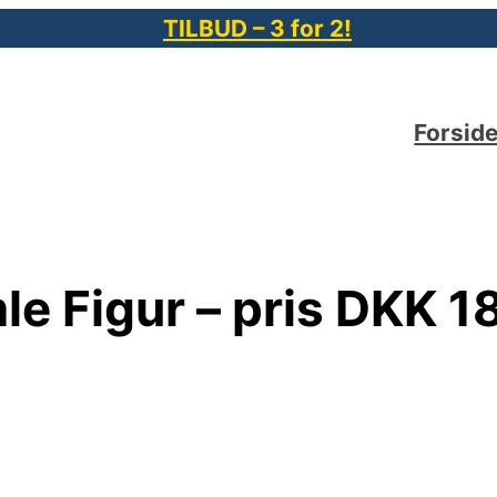
TILBUD – 3 for 2!
Forsid
e Figur – pris DKK 1