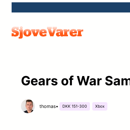
Spring
til
indhold
Gears of War Saml
thomas
•
DKK 151-300
Xbox