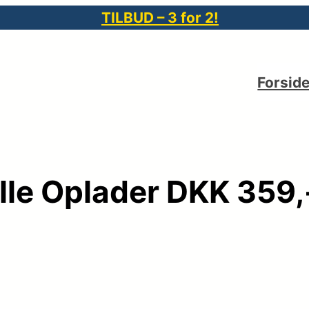
TILBUD – 3 for 2!
Forsid
lle Oplader DKK 359,