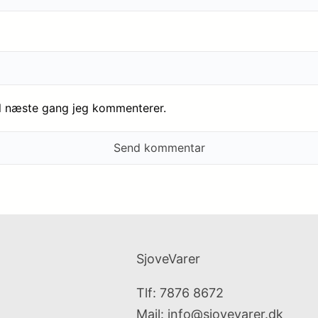
il næste gang jeg kommenterer.
SjoveVarer
Tlf: 7876 8672
Mail:
info@sjovevarer.dk