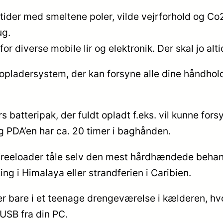
tider med smeltene poler, vilde vejrforhold og Co2
ug.
 diverse mobile lir og elektronik. Der skal jo alt
 opladersystem, der kan forsyne alle dine håndho
batteripak, der fuldt opladt f.eks. vil kunne forsy
og PDA’en har ca. 20 timer i baghånden.
Freeloader tåle selv den mest hårdhændede behand
ing i Himalaya eller strandferien i Caribien.
er bare i et teenage drengeværelse i kælderen, hvo
 USB fra din PC.