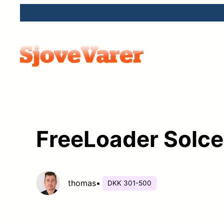
Spring
til
indhold
FreeLoader Solce
thomas
•
DKK 301-500