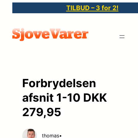
Spring
TILBUD – 3 for 2!
til
indhold
Forbrydelsen
afsnit 1-10 DKK
279,95
thomas
•