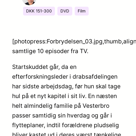
DKK 151-300
DVD
Film
[photopress:Forbrydelsen_03.jpg,thumb,align
samtlige 10 episoder fra TV.
Startskuddet går, da en
efterforskningsleder i drabsafdelingen
har sidste arbejdsdag, før hun skal tage
hul på et nyt kapitel i sit liv. En næsten
helt almindelig familie på Vesterbro
passer samtidig sin hverdag og går i
flytteplaner, indtil forældrene pludselig
bliver kastet ud i deres værst tænkelige