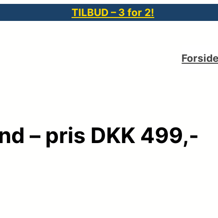
TILBUD – 3 for 2!
Forsid
nd – pris DKK 499,-