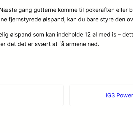
æste gang gutterne komme til pokeraften eller bare 
denne fjernstyrede ølspand, kan du bare styre den ov
ig ølspand som kan indeholde 12 øl med is – dette
er det det er svært at få armene ned.
iG3 Power