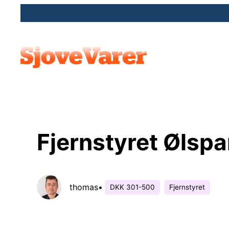
Spring
til
indhold
Fjernstyret Ølspa
thomas
•
DKK 301-500
Fjernstyret