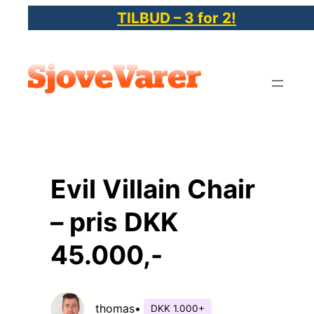
Spring
TILBUD – 3 for 2!
til
indhold
Evil Villain Chair
– pris DKK
45.000,-
thomas
•
DKK 1.000+