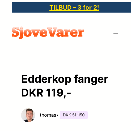
Spring
TILBUD – 3 for 2!
til
indhold
Edderkop fanger
DKR 119,-
thomas
•
DKK 51-150