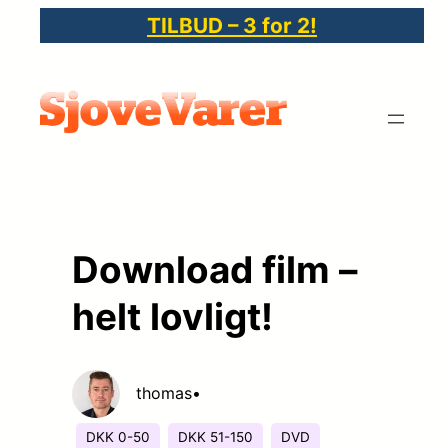
Spring
TILBUD – 3 for 2!
til
indhold
Download film –
helt lovligt!
thomas
•
DKK 0-50
DKK 51-150
DVD