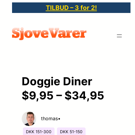
Spring
TILBUD – 3 for 2!
til
indhold
Doggie Diner
$9,95 – $34,95
thomas
•
DKK 151-300
DKK 51-150