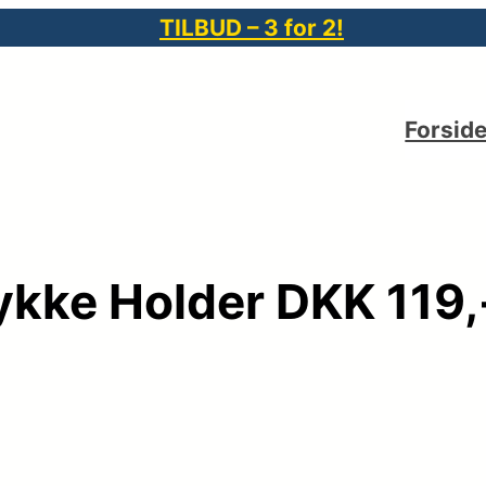
TILBUD – 3 for 2!
Forsid
kke Holder DKK 119,