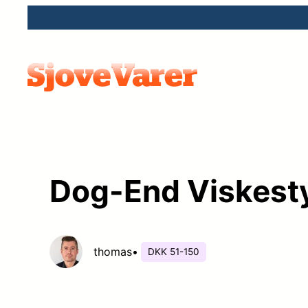
Spring
til
indhold
Dog-End Viskesty
thomas
•
DKK 51-150