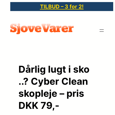
Spring
TILBUD – 3 for 2!
til
indhold
Dårlig lugt i sko
..? Cyber Clean
skopleje – pris
DKK 79,-