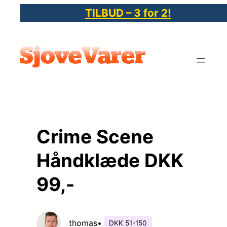
Spring
TILBUD – 3 for 2!
til
indhold
Crime Scene
Håndklæde DKK
99,-
thomas
•
DKK 51-150