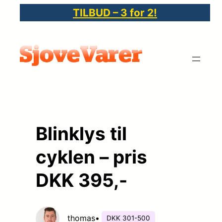
Spring
TILBUD – 3 for 2!
til
indhold
Blinklys til
cyklen – pris
DKK 395,-
thomas
•
DKK 301-500