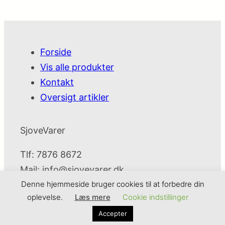
Forside
Vis alle produkter
Kontakt
Oversigt artikler
SjoveVarer
Tlf: 7876 8672
Mail:
info@sjovevarer.dk
Denne hjemmeside bruger cookies til at forbedre din
oplevelse.
Læs mere
Cookie indstillinger
SjoveVarer
Cookie- og privatlivspolitik
Kontakt
Accepter