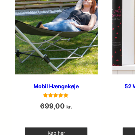
Mobil Hængekøje
52 
Vurderet
699,00
kr.
4.9
ud af 5
Køb her