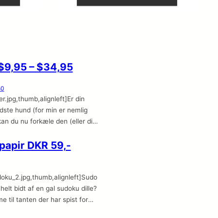
$9,95 – $34,95
50
.jpg,thumb,alignleft]Er din
ste hund (for min er nemlig
an du nu forkæle den (eller dig
 retro “Doggie Diner
papir DKR 59,-
bles.com De forskellige dele kan
Køb dem hos Wrapables.com
oku_2.jpg,thumb,alignleft]Sudo
helt bidt af en gal sudoku dille?
 til tanten der har spist for
n og er nødt til at sidde på