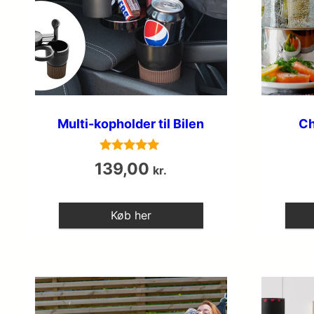
Multi-kopholder til Bilen
Ch
Vurderet
139,00
kr.
5
ud af 5
Køb her