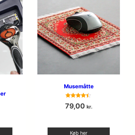
Musemåtte
er
Vurderet
79,00
kr.
4.3
ud af 5
Køb her