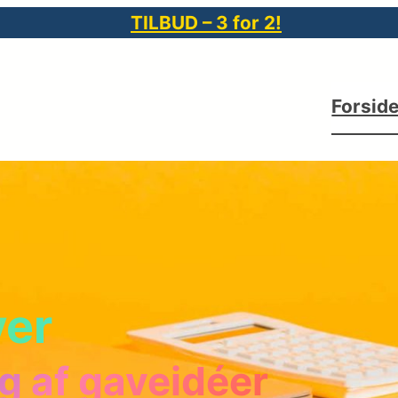
TILBUD – 3 for 2!
Forsid
ver
g af gaveidéer