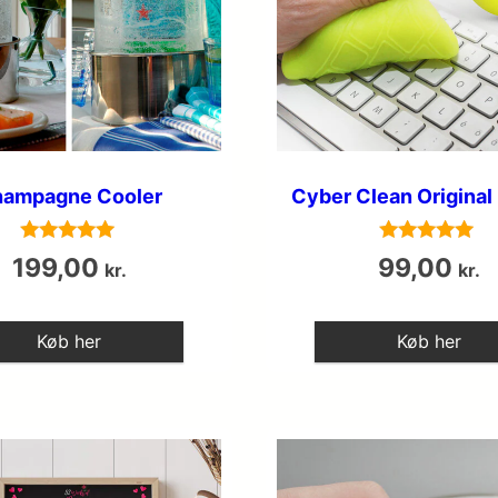
ampagne Cooler
Cyber Clean Original 
Vurderet
Vurderet
199,00
99,00
kr.
kr.
5
5
ud af 5
ud af 5
Køb her
Køb her