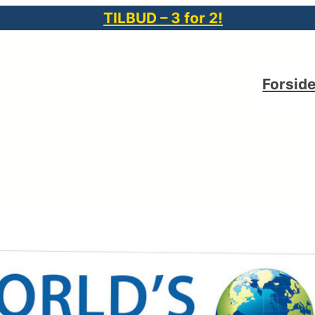
TILBUD – 3 for 2!
Forsid