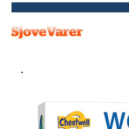
Spring
til
indhold
•