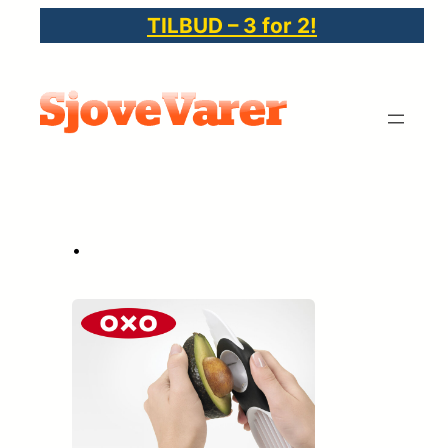
Spring
TILBUD – 3 for 2!
til
indhold
•