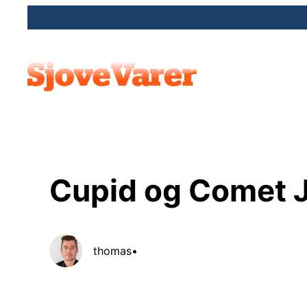
Spring
til
indhold
Cupid og Comet 
thomas
•