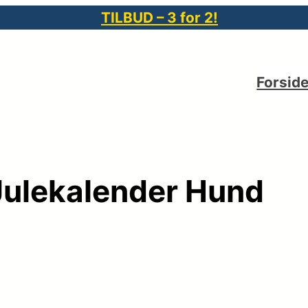
TILBUD – 3 for 2!
Forsid
Julekalender Hund