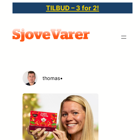
Spring
TILBUD – 3 for 2!
til
indhold
thomas
•