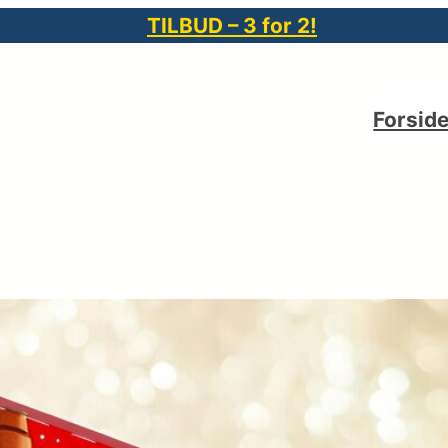
TILBUD – 3 for 2!
Forsid