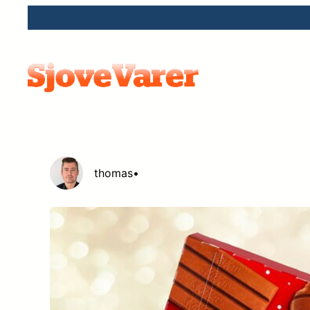
Spring
til
indhold
thomas
•