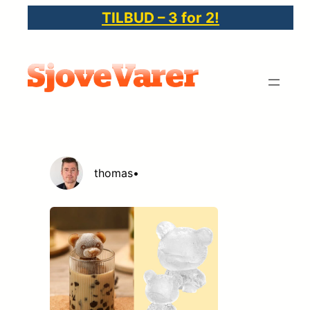
Spring
TILBUD – 3 for 2!
til
indhold
thomas
•