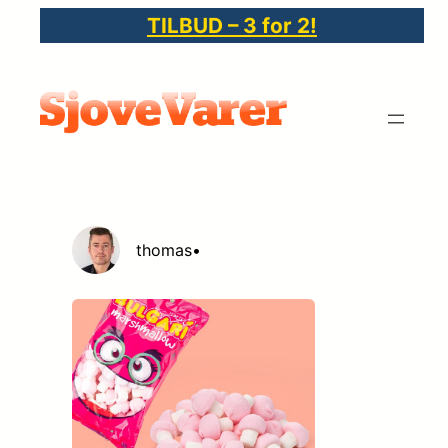
Spring
TILBUD – 3 for 2!
til
indhold
thomas
•