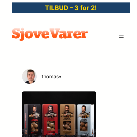
Spring
TILBUD – 3 for 2!
til
indhold
thomas
•