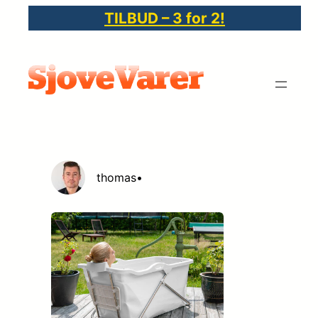
Spring
TILBUD – 3 for 2!
til
indhold
thomas
•