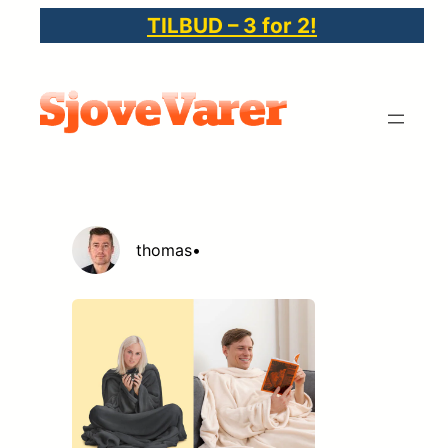
Spring
TILBUD – 3 for 2!
til
indhold
thomas
•