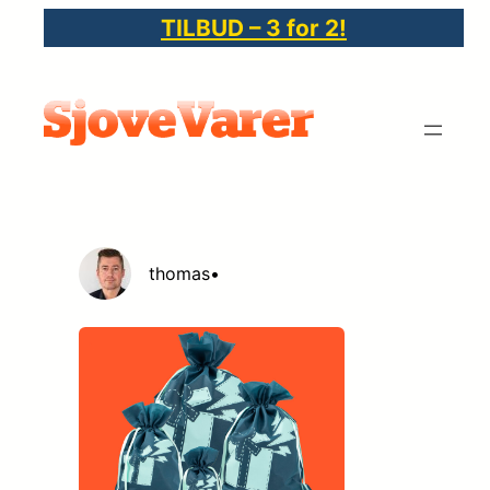
Spring
TILBUD – 3 for 2!
til
indhold
thomas
•