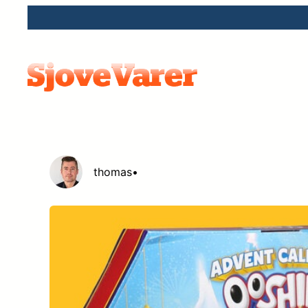
Spring
til
indhold
thomas
•