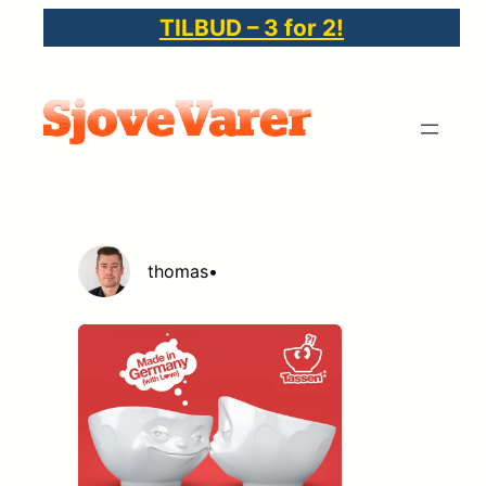
Spring
TILBUD – 3 for 2!
til
indhold
thomas
•