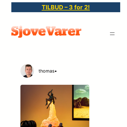
Spring
TILBUD – 3 for 2!
til
indhold
thomas
•