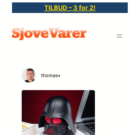
Spring
TILBUD – 3 for 2!
til
indhold
thomas
•