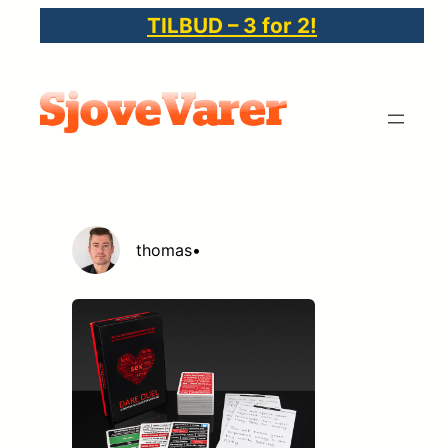
Spring
TILBUD – 3 for 2!
til
indhold
thomas
•