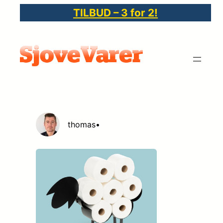
Spring
TILBUD – 3 for 2!
til
indhold
thomas
•