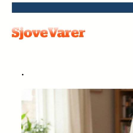
Spring
til
indhold
•