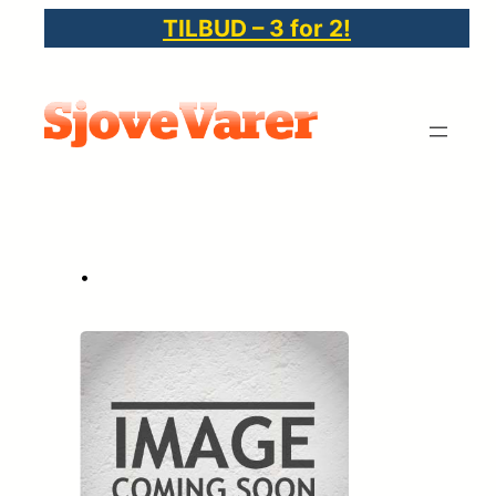
Spring
TILBUD – 3 for 2!
til
indhold
•