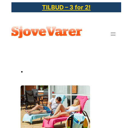
Spring
TILBUD – 3 for 2!
til
indhold
•