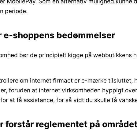
ler MobilePay. Som en alternativ mulighed kunne du d
en periode.
er e-shoppens bedømmelser
somhed bør de principielt kigge på webbutikkens h
llere om internet firmaet er e-mærke tilsluttet, hv
gler, foruden at internet virksomheden hyppigt ove
or at få assistance, for så vidt du skulle få vansk
der forstår reglementet på område