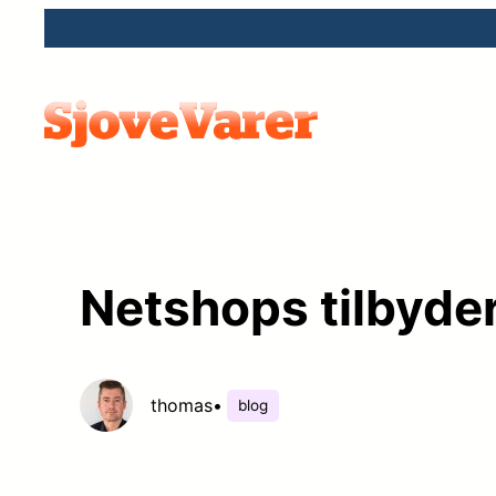
Spring
til
indhold
Netshops tilbyder
thomas
•
blog