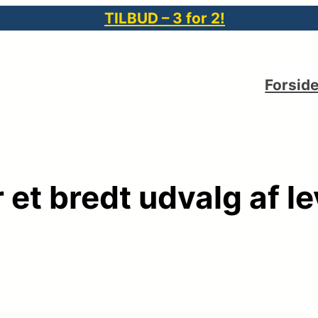
TILBUD – 3 for 2!
Forsid
 et bredt udvalg af l