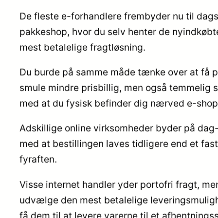
De fleste e-forhandlere frembyder nu til dags
pakkeshop, hvor du selv henter de nyindkøbte
mest betalelige fragtløsning.
Du burde på samme måde tænke over at få produ
smule mindre prisbillig, men også temmelig sm
med at du fysisk befinder dig nærved e-sho
Adskillige online virksomheder byder på dag-
med at bestillingen laves tidligere end et fas
fyraften.
Visse internet handler yder portofri fragt, m
udvælge den mest betalelige leveringsmulighed
få dem til at levere varerne til et afhentnings