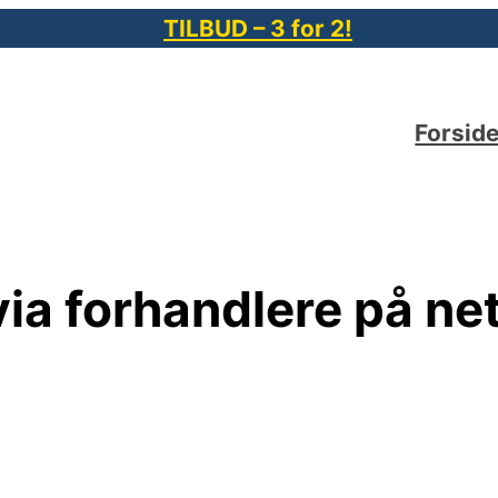
TILBUD – 3 for 2!
Forsid
ia forhandlere på net