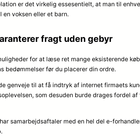
ation er det virkelig essesentielt, at man til enhve
 en voksen eller et barn.
garanterer fragt uden gebyr
muligheder for at læse ret mange eksisterende kø
ns bedømmelser før du placerer din ordre.
de genveje til at få indtryk af internet firmaets ku
soplevelsen, som desuden burde drages fordel af til
ar samarbejdsaftaler med en hel del e-forhandlere
.