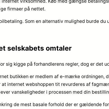
internet virksomhed. Køb med gængse betalingskor
ige firmaer på nettet.
bilbetaling. Som en alternativ mulighed burde du udn
net selskabets omtaler
 for sig kigge på forhandlerens regler, dog er det 
ernet butikken er medlem af e-mærke ordningen, d
 at internet webshoppen tit revurderes af fagmæ
plever vanskeligheder i processen med din bestillin
mkring de mest basale forhold der er gældende for