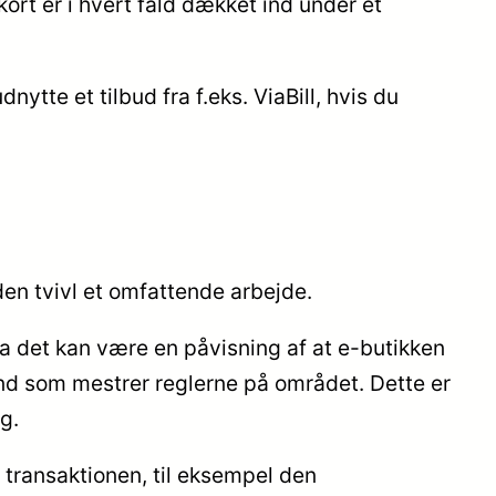
t er i hvert fald dækket ind under et
ytte et tilbud fra f.eks. ViaBill, hvis du
uden tvivl et omfattende arbejde.
a det kan være en påvisning af at e-butikken
nd som mestrer reglerne på området. Dette er
g.
 transaktionen, til eksempel den