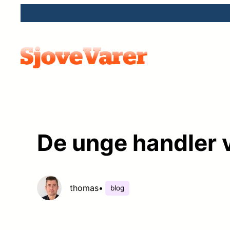
Spring
til
indhold
De unge handler v
thomas
•
blog