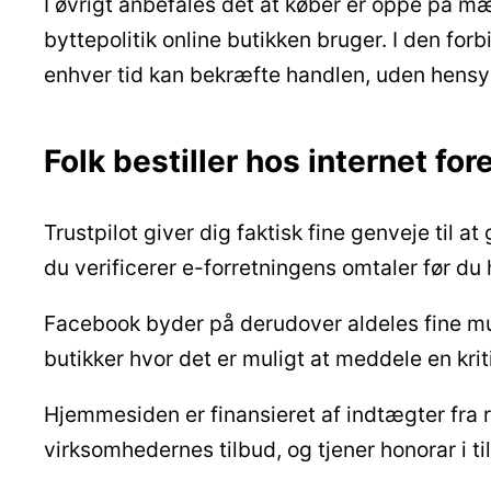
I øvrigt anbefales det at køber er oppe på m
byttepolitik online butikken bruger. I den forb
enhver tid kan bekræfte handlen, uden hensyn 
Folk bestiller hos internet fo
Trustpilot giver dig faktisk fine genveje ti
du verificerer e-forretningens omtaler før du 
Facebook byder på derudover aldeles fine mul
butikker hvor det er muligt at meddele en kri
Hjemmesiden er finansieret af indtægter fra r
virksomhedernes tilbud, og tjener honorar i ti