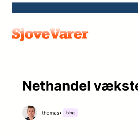
Spring
til
indhold
Nethandel vækste
thomas
•
blog