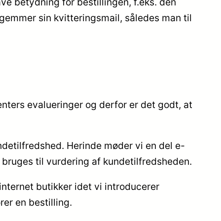
e betydning for bestillingen, f.eks. den
id gemmer sin kvitteringsmail, således man til
ters evalueringer og derfor er det godt, at
ndetilfredshed. Herinde møder vi en del e-
 bruges til vurdering af kundetilfredsheden.
nternet butikker idet vi introducerer
er en bestilling.