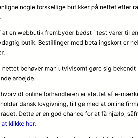
nligne nogle forskellige butikker på nettet efter 
.
 at en webbutik frembyder bedst i test varer til e
agtig butik. Bestillinger med betalingskort er hel
r.
r på nettet behøver man utvivlsomt gøre sig beken
ende arbejde.
 hvorvidt online forhandleren er støttet af e-mær
holder dansk lovgivning, tillige med at online fi
et. Dette er en god chance for at få hjælp, såf
at klikke her
.