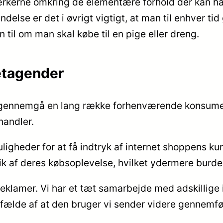
ærkerne omkring de elementære forhold der kan hav
indelse er det i øvrigt vigtigt, at man til enhver t
til om man skal købe til en pige eller dreng.
retagender
l at gennemgå en lang række forhenværende konsumen
handler.
igheder for at få indtryk af internet shoppens ku
tik af deres købsoplevelse, hvilket ydermere burde
eklamer. Vi har et tæt samarbejde med adskillige i
lfælde af at den bruger vi sender videre gennemfør