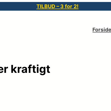
TILBUD – 3 for 2!
Forsid
r kraftigt